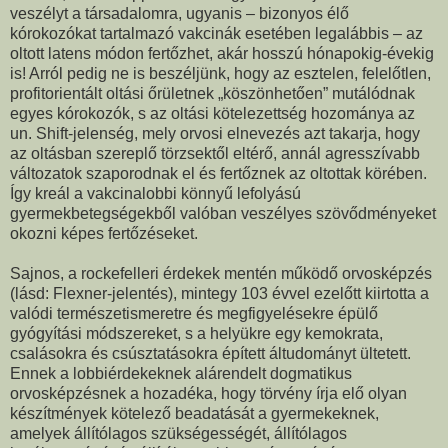
veszélyt a társadalomra, ugyanis – bizonyos élő
kórokozókat tartalmazó vakcinák esetében legalábbis – az
oltott latens módon fertőzhet, akár hosszú hónapokig-évekig
is! Arról pedig ne is beszéljünk, hogy az esztelen, felelőtlen,
profitorientált oltási őrületnek „köszönhetően” mutálódnak
egyes kórokozók, s az oltási kötelezettség hozománya az
un. Shift-jelenség, mely orvosi elnevezés azt takarja, hogy
az oltásban szereplő törzsektől eltérő, annál agresszívabb
változatok szaporodnak el és fertőznek az oltottak körében.
Így kreál a vakcinalobbi könnyű lefolyású
gyermekbetegségekből valóban veszélyes szövődményeket
okozni képes fertőzéseket.
Sajnos, a rockefelleri érdekek mentén működő orvosképzés
(lásd: Flexner-jelentés), mintegy 103 évvel ezelőtt kiirtotta a
valódi természetismeretre és megfigyelésekre épülő
gyógyítási módszereket, s a helyükre egy kemokrata,
csalásokra és csúsztatásokra épített áltudományt ültetett.
Ennek a lobbiérdekeknek alárendelt dogmatikus
orvosképzésnek a hozadéka, hogy törvény írja elő olyan
készítmények kötelező beadatását a gyermekeknek,
amelyek állítólagos szükségességét, állítólagos