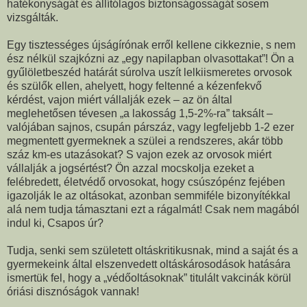
hatékonyságát és állítólagos biztonságosságát sosem
vizsgálták.
Egy tisztességes újságírónak erről kellene cikkeznie, s nem
ész nélkül szajkózni az „egy napilapban olvasottakat”! Ön a
gyűlöletbeszéd határát súrolva uszít lelkiismeretes orvosok
és szülők ellen, ahelyett, hogy feltenné a kézenfekvő
kérdést, vajon miért vállalják ezek – az ön által
meglehetősen tévesen „a lakosság 1,5-2%-ra” taksált –
valójában sajnos, csupán párszáz, vagy legfeljebb 1-2 ezer
megmentett gyermeknek a szülei a rendszeres, akár több
száz km-es utazásokat? S vajon ezek az orvosok miért
vállalják a jogsértést? Ön azzal mocskolja ezeket a
felébredett, életvédő orvosokat, hogy csúszópénz fejében
igazolják le az oltásokat, azonban semmiféle bizonyítékkal
alá nem tudja támasztani ezt a rágalmát! Csak nem magából
indul ki, Csapos úr?
Tudja, senki sem született oltáskritikusnak, mind a saját és a
gyermekeink által elszenvedett oltáskárosodások hatására
ismertük fel, hogy a „védőoltásoknak” titulált vakcinák körül
óriási disznóságok vannak!