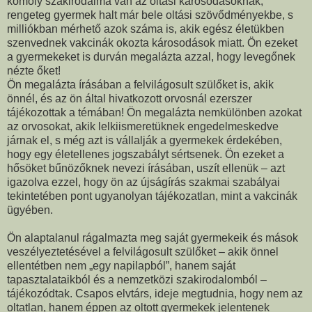
komoly szakirodalma van az oltási károsodásoknak,
rengeteg gyermek halt már bele oltási szövődményekbe, s
milliókban mérhető azok száma is, akik egész életükben
szenvednek vakcinák okozta károsodások miatt. Ön ezeket
a gyermekeket is durván megalázta azzal, hogy levegőnek
nézte őket!
Ön megalázta írásában a felvilágosult szülőket is, akik
önnél, és az ön által hivatkozott orvosnál ezerszer
tájékozottak a témában! Ön megalázta nemkülönben azokat
az orvosokat, akik lelkiismeretüknek engedelmeskedve
járnak el, s még azt is vállalják a gyermekek érdekében,
hogy egy életellenes jogszabályt sértsenek. Ön ezeket a
hősöket bűnözőknek nevezi írásában, uszít ellenük – azt
igazolva ezzel, hogy ön az újságírás szakmai szabályai
tekintetében pont ugyanolyan tájékozatlan, mint a vakcinák
ügyében.
Ön alaptalanul rágalmazta meg saját gyermekeik és mások
veszélyeztetésével a felvilágosult szülőket – akik önnel
ellentétben nem „egy napilapból”, hanem saját
tapasztalataikból és a nemzetközi szakirodalomból –
tájékozódtak. Csapos elvtárs, ideje megtudnia, hogy nem az
oltatlan, hanem éppen az oltott gyermekek jelentenek