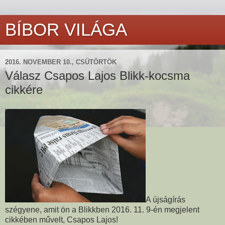
BÍBOR VILÁGA
2016. NOVEMBER 10., CSÜTÖRTÖK
Válasz Csapos Lajos Blikk-kocsma
cikkére
A újságírás
szégyene, amit ön a Blikkben 2016. 11. 9-én megjelent
cikkében művelt, Csapos Lajos!