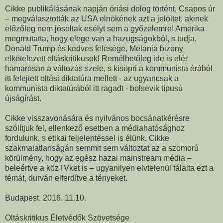
Cikke publikálásának napján óriási dolog történt, Csapos úr
– megválasztották az USA elnökének azt a jelöltet, akinek
előzőleg nem jósoltak esélyt sem a győzelemre! Amerika
megmutatta, hogy elege van a hazugságokból, s tudja,
Donald Trump és kedves felesége, Melania bizony
elkötelezett oltáskritikusok! Remélhetőleg ide is elér
hamarosan a változás szele, s kisöpri a kommunista érából
itt felejtett oltási diktatúra mellett - az ugyancsak a
kommunista diktatúrából itt ragadt - bolsevik típusú
újságírást.
Cikke visszavonására és nyilvános bocsánatkérésre
szólítjuk fel, ellenkező esetben a médiahatósághoz
fordulunk, s etikai feljelentéssel is élünk. Cikke
szakmaiatlanságán semmit sem változtat az a szomorú
körülmény, hogy az egész hazai mainstream média –
beleértve a közTVket is – ugyanilyen elvtelenül tálalta ezt a
témát, durván elferdítve a tényeket.
Budapest, 2016. 11.10.
Oltáskritikus Életvédők Szövetsége