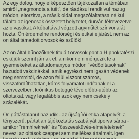
Az egy dolog, hogy elképesztően tájékozatlan a témában
amiről „megmondta a tutit”, de ráadásul rendkívül hazug
módon, eltorzítva, a másik oldal megszólaltatása nélkül
tálalta az igencsak összetett helyzetet, durván félrevezetve
az olvasókat. A kőbaltával végzett agyműtét színvonalát
hozta. Ön érdemelne rendőrségi és etikai eljárást, nem az
ön által támadott orvosok és szülők!
Az ön által bűnözőknek titulált orvosok pont a Hippokratészi
esküjük szerint járnak el, amikor nem mérgezik le a
gyermekeket az áltudományos módon "védőoltásoknak"
hazudott vakcinákkal, amik egyrészt nem igazán védenek
meg semmitől, de azon felül viszont számos,
visszafordíthatatlan, kóros folyamatot indítanak el a
szervezetben, krónikus beteggé téve előbb-utóbb az
oltottakat, vagy legalábbis azok egy nem csekély
százalékát.
Ön gátlástalanul hazudik - az újságírói etika alapelvét, a
tényszerű, pártatlan tájékoztatás szabályát tiporva sárba -
amikor "rémhíreknek" és "összeesküvés-elméleteknek"
nevezi az oltások cseppet sem mellékes ártalmait. Igen